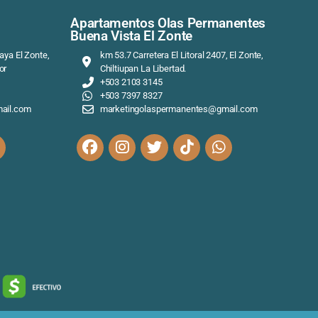
staurante Olas
Apartamentos Ol
es El Zonte
Buena Vista El Zo
2, carretera El Litoral, Playa El Zonte,
km 53.7 Carretera El
an, La Libertad, El Salvador
Chiltiupan La Libert
103 3145
+503 2103 3145
397 8327
+503 7397 8327
ingolaspermanentes@gmail.com
marketingolasper