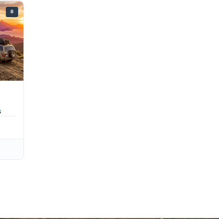
8
a –
en 5 Días