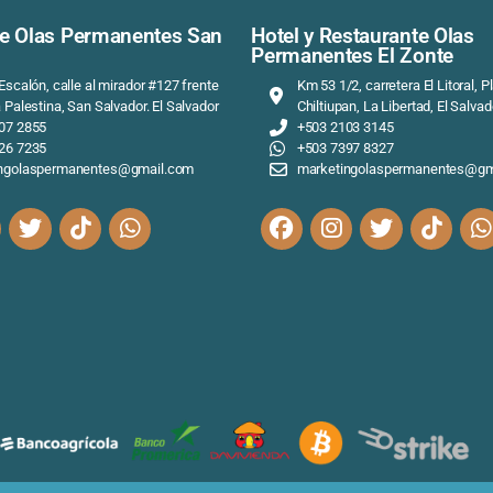
staurante Olas Permanentes San
Hotel y Re
lvador
Permanent
Colonia Escalón, calle al mirador #127 frente
Km 53 1/
de Plaza Palestina, San Salvador. El Salvador
Chiltiup
+503 2207 2855
+503 2
+503 7026 7235
+503 7
marketingolaspermanentes@gmail.com
market