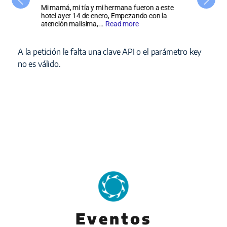
está
Mi mamá, mi tía y mi hermana fueron a este
Lugar rú
nto de
hotel ayer 14 de enero, Empezando con la
vistas a
atención malísima,...
Read more
del chic
A la petición le falta una clave API o el parámetro key
no es válido.
Eventos