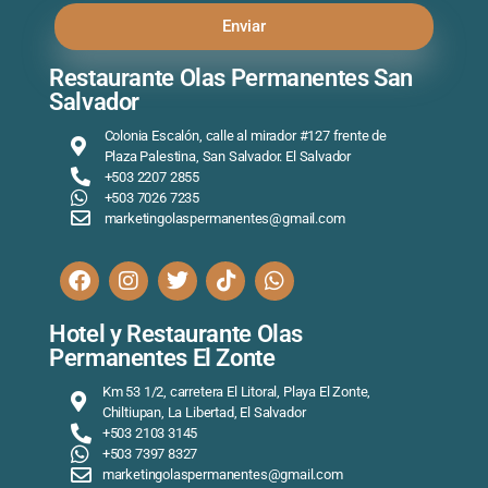
Enviar
Restaurante Olas Permanentes San
Salvador
Colonia Escalón, calle al mirador #127 frente de
Plaza Palestina, San Salvador. El Salvador
+503 2207 2855
+503 7026 7235
marketingolaspermanentes@gmail.com
Hotel y Restaurante Olas
Permanentes El Zonte
Km 53 1/2, carretera El Litoral, Playa El Zonte,
Chiltiupan, La Libertad, El Salvador
+503 2103 3145
+503 7397 8327
marketingolaspermanentes@gmail.com