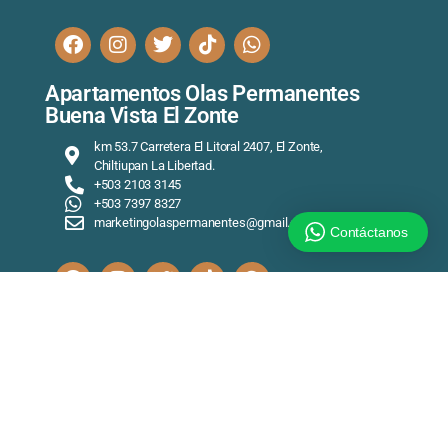
Apartamentos Olas Permanentes
Buena Vista El Zonte
km 53.7 Carretera El Litoral 2407, El Zonte,
Chiltiupan La Libertad.
+503 2103 3145
+503 7397 8327
marketingolaspermanentes@gmail.com
Contáctanos
Copyright © 2023 MARIPIL S.A de C.V – All Rights Reserved.