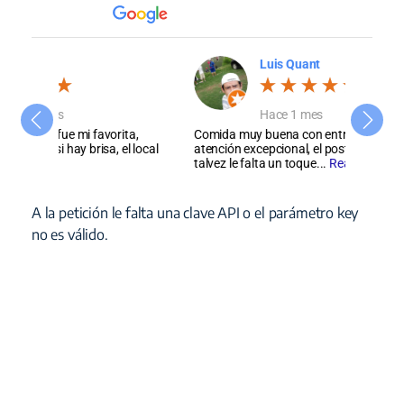
Luis Quant
Hace 1 mes
ita,
Comida muy buena con entrada y bebida,
Tiene un
el local
atención excepcional, el postre que pedí el flan
servicio
talvez le falta un toque...
Read more
parqueo,
A la petición le falta una clave API o el parámetro key
no es válido.