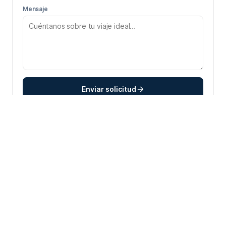
Mensaje
Enviar solicitud
Te responderemos a la brevedad por email o WhatsApp.
DETALLES
AVI-CU03
Código
8 horas
Duración