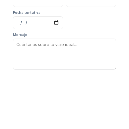
Fecha tentativa
Mensaje
Enviar solicitud
Te responderemos a la brevedad por email o WhatsApp.
DETALLES