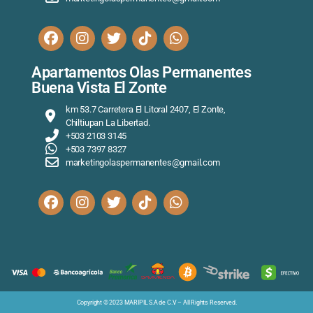
Apartamentos Olas Permanentes
Buena Vista El Zonte
km 53.7 Carretera El Litoral 2407, El Zonte,
Chiltiupan La Libertad.
+503 2103 3145
+503 7397 8327
marketingolaspermanentes@gmail.com
Copyright © 2023 MARIPIL S.A de C.V – All Rights Reserved.