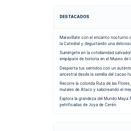
CÓDIGO CV5D
El Salvado
Arqueologí
5 Días / 4 Noches
Centro 
Planes de renderos y Puerta del
Sitio Arqueológico Tazumal