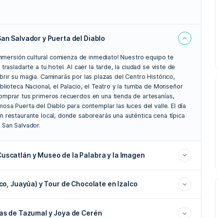
nocturno de San Salvador, visitando la imponente Bibliotec
 deliciosa cena típica tras disfrutar la vista en la Puerta de
ad salvadoreña recorriendo los colores del Mercado San Mig
Museo de la Palabra y la Imagen.
 un auténtico Tour de Chocolate en Izalco, aprendiendo el 
el cacao hasta la taza.
 las Flores, admirando el trabajo en mimbre de Nahuizalco, l
ndo el mejor café en el Beneficio El Carmen.
ndo Maya frente a la pirámide de 24 metros de Tazumal y la
én.