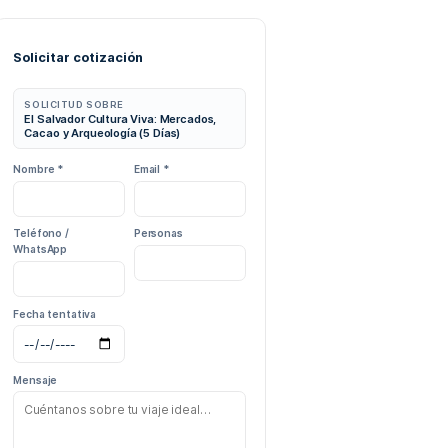
dos, Cacao y
Volcán de Izalco
Juayúa
Nahuizalco
r
Sitio Arqueológico Joya de Cerén