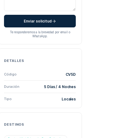
Solicitar cotización
SOLICITUD SOBRE
El Salvador Cultura Viva: Mercados,
a Nacional,
Cacao y Arqueología (5 Días)
l Diablo.
Nombre *
Email *
uelito y
proceso
Teléfono /
Personas
WhatsApp
os vibrantes
Fecha tentativa
s aldeas