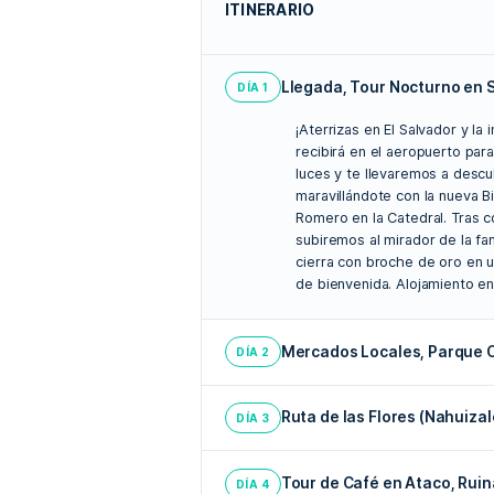
DESTACADOS
Maravíllate con el encanto 
la Catedral y degustando una
Sumérgete en la cotidianid
empápate de historia en el 
Despierta tus sentidos con
ancestral desde la semilla d
Recorre la colorida Ruta de
murales de Ataco y saborea
Explora la grandeza del Mu
petrificadas de Joya de Cer