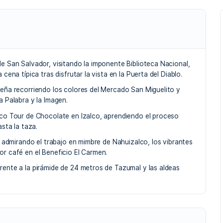
r Cultura Viva: Merca
a (5 Días)
Histórico de San Salvador
Concepción de Ataco
Izalco y 
 Diablo (Ruta Panchimalco)
Ruta de las Flores
San Salvado