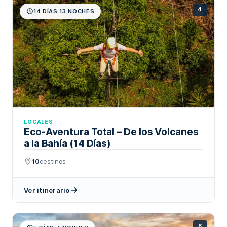
4
14 DÍAS 13 NOCHES
LOCALES
Eco-Aventura Total – De los Volcanes
a la Bahía (14 Días)
10
destinos
Ver itinerario
8