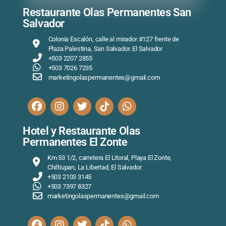
Restaurante Olas Permanentes San
Salvador
Colonia Escalón, calle al mirador #127 frente de
Plaza Palestina, San Salvador. El Salvador
+503 2207 2855
+503 7026 7235
marketingolaspermanentes@gmail.com
Hotel y Restaurante Olas
Permanentes El Zonte
Km 53 1/2, carretera El Litoral, Playa El Zonte,
Chiltiupan, La Libertad, El Salvador
+503 2103 3145
+503 7397 8327
marketingolaspermanentes@gmail.com